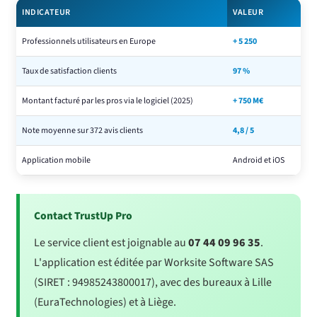
INDICATEUR
VALEUR
Professionnels utilisateurs en Europe
+ 5 250
Taux de satisfaction clients
97 %
Montant facturé par les pros via le logiciel (2025)
+ 750 M€
Note moyenne sur 372 avis clients
4,8 / 5
Application mobile
Android et iOS
Contact TrustUp Pro
Le service client est joignable au
07 44 09 96 35
.
L'application est éditée par Worksite Software SAS
(SIRET : 94985243800017), avec des bureaux à Lille
(EuraTechnologies) et à Liège.