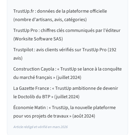
chantier, planning, signature électronique, site web
travaux reste conclu directement entre le particulier et
optimisé. Plus de 5 250 entreprises l'utilisent en
TrustUp.fr : données de la plateforme officielle
l'artisan. Avant de signer, vérifiez que le devis
Europe.
(nombre d'artisans, avis, catégories)
mentionne bien l'assurance décennale, la
responsabilité civile professionnelle et les conditions
TrustUp Pro : chiffres clés communiqués par l'éditeur
de garantie.
(Worksite Software SAS)
Trustpilot : avis clients vérifiés sur TrustUp Pro (192
avis)
Construction Cayola : « TrustUp se lance à la conquête
du marché français » (juillet 2024)
La Gazette France : « TrustUp ambitionne de devenir
le Doctolib du BTP » (juillet 2024)
Économie Matin : « TrustUp, la nouvelle plateforme
pour vos projets de travaux » (août 2024)
Article rédigé et vérifié en mars 2026