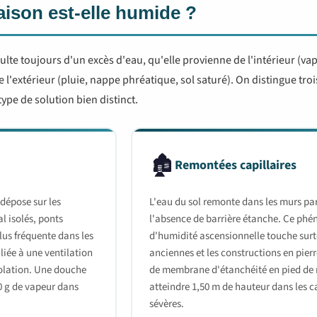
ison est-elle humide ?
lte toujours d'un excès d'eau, qu'elle provienne de l'intérieur (va
 l'extérieur (pluie, nappe phréatique, sol saturé). On distingue tro
ype de solution bien distinct.
🏚️
Remontées capillaires
 dépose sur les
L'eau du sol remonte dans les murs par 
al isolés, ponts
l'absence de barrière étanche. Ce ph
lus fréquente dans les
d'humidité ascensionnelle touche surt
iée à une ventilation
anciennes et les constructions en pier
solation. Une douche
de membrane d'étanchéité en pied de 
0 g de vapeur dans
atteindre 1,50 m de hauteur dans les ca
sévères.