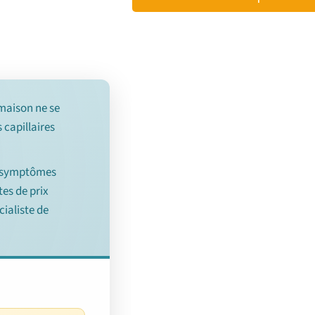
 maison ne se
 capillaires
es symptômes
tes de prix
cialiste de