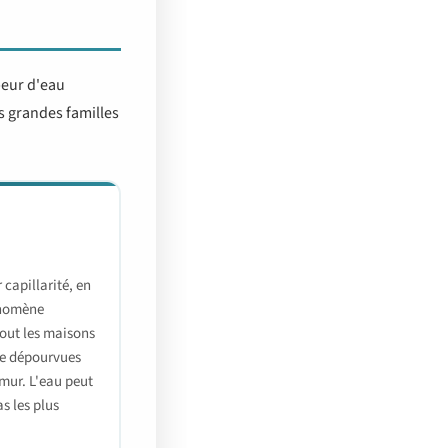
peur d'eau
is grandes familles
capillarité, en
énomène
out les maisons
re dépourvues
mur. L'eau peut
s les plus