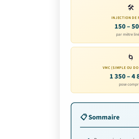
🛠️
INJECTION DE 
150 – 50
par mètre lin
🌀
VMC (SIMPLE OU DO
1 350 – 4 
pose compr
📋 Sommaire