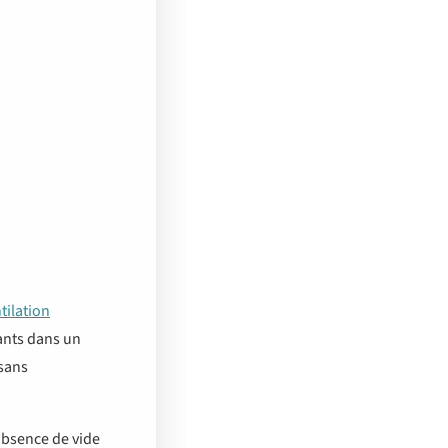
tilation
ants dans un
 sans
absence de vide