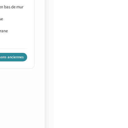
en bas de mur
se
rane
sons anciennes