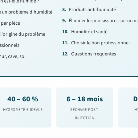
n est-elle humide ?
Produits anti-humidité
 un problème d'humidité
Éliminer les moisissures sur un m
 par pièce
Humidité et santé
r l'origine du problème
Choisir le bon professionnel
essionnels
Questions fréquentes
ur, cave, sol
40 – 60 %
6 – 18 mois
D
HYGROMÉTRIE IDÉALE
SÉCHAGE POST-
H
INJECTION