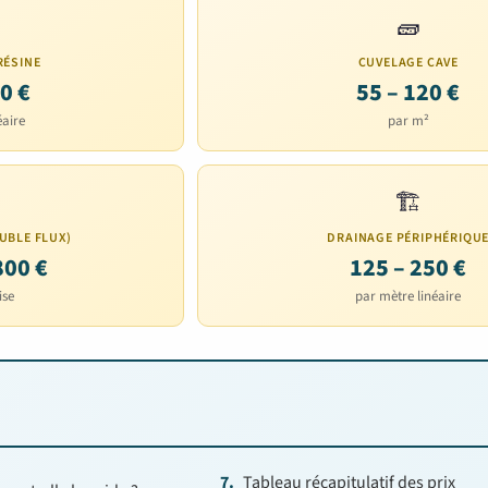
🧱
RÉSINE
CUVELAGE CAVE
0 €
55 – 120 €
éaire
par m²
🏗️
UBLE FLUX)
DRAINAGE PÉRIPHÉRIQU
800 €
125 – 250 €
ise
par mètre linéaire
Tableau récapitulatif des prix