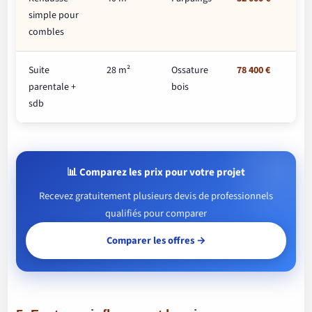
simple pour
combles
Suite
28 m²
Ossature
78 400 €
2 
parentale +
bois
sdb
📊 Comparez les prix pour votre projet
Recevez gratuitement plusieurs devis de professionnels
qualifiés pour comparer
Comparer les offres →