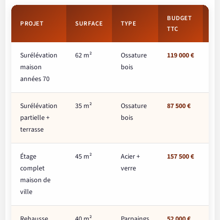
BUDGET
PROJET
SURFACE
TYPE
PR
TTC
Surélévation
62 m²
Ossature
119 000 €
1 
maison
bois
années 70
Surélévation
35 m²
Ossature
87 500 €
2 
partielle +
bois
terrasse
Étage
45 m²
Acier +
157 500 €
3 
complet
verre
maison de
ville
Rehausse
40 m²
Parpaings
52 000 €
1 